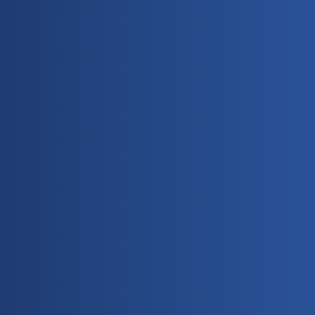
Pesan/Pertanyaan
Pesan ini akan dikirim melalui Whatsapp
KIRIM